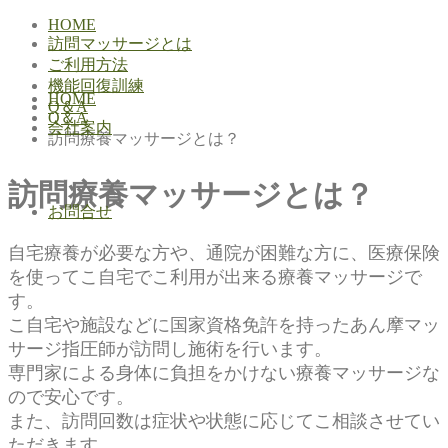
HOME
訪問マッサージとは
ご利用方法
機能回復訓練
HOME
Q＆A
Q＆A
会社案内
訪問療養マッサージとは？
訪問療養マッサージとは？
お問合せ
自宅療養が必要な方や、通院が困難な方に、医療保険
を使ってこ自宅でこ利用が出来る療養マッサージで
す。
こ自宅や施設などに国家資格免許を持ったあん摩マッ
サージ指圧師が訪問し施術を行います。
専門家による身体に負担をかけない療養マッサージな
ので安心です。
また、訪問回数は症状や状態に応じてこ相談させてい
ただきます。